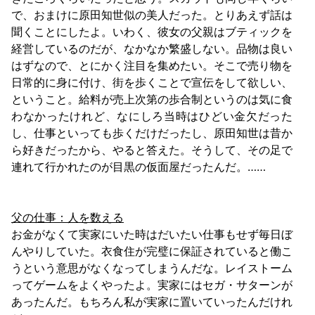
で、おまけに原田知世似の美人だった。とりあえず話は
聞くことにしたよ。いわく、彼女の父親はブティックを
経営しているのだが、なかなか繁盛しない。品物は良い
はずなので、とにかく注目を集めたい。そこで売り物を
日常的に身に付け、街を歩くことで宣伝をして欲しい、
ということ。給料が売上次第の歩合制というのは気に食
わなかったけれど、なにしろ当時はひどい金欠だった
し、仕事といっても歩くだけだったし、原田知世は昔か
ら好きだったから、やると答えた。そうして、その足で
連れて行かれたのが目黒の仮面屋だったんだ。……
父の仕事：人を数える
お金がなくて実家にいた時はだいたい仕事もせず毎日ぼ
んやりしていた。衣食住が完璧に保証されていると働こ
うという意思がなくなってしまうんだな。レイストーム
ってゲームをよくやったよ。実家にはセガ・サターンが
あったんだ。もちろん私が実家に置いていったんだけれ