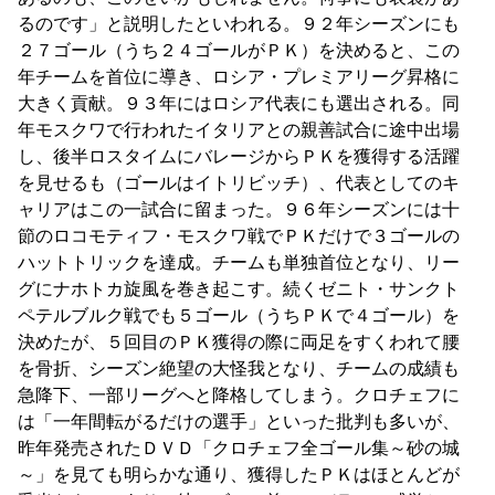
るのです」と説明したといわれる。９２年シーズンにも
２７ゴール（うち２４ゴールがＰＫ）を決めると、この
年チームを首位に導き、ロシア・プレミアリーグ昇格に
大きく貢献。９３年にはロシア代表にも選出される。同
年モスクワで行われたイタリアとの親善試合に途中出場
し、後半ロスタイムにバレージからＰＫを獲得する活躍
を見せるも（ゴールはイトリビッチ）、代表としてのキ
ャリアはこの一試合に留まった。９６年シーズンには十
節のロコモティフ・モスクワ戦でＰＫだけで３ゴールの
ハットトリックを達成。チームも単独首位となり、リー
グにナホトカ旋風を巻き起こす。続くゼニト・サンクト
ペテルブルク戦でも５ゴール（うちＰＫで４ゴール）を
決めたが、５回目のＰＫ獲得の際に両足をすくわれて腰
を骨折、シーズン絶望の大怪我となり、チームの成績も
急降下、一部リーグへと降格してしまう。クロチェフに
は「一年間転がるだけの選手」といった批判も多いが、
昨年発売されたＤＶＤ「クロチェフ全ゴール集～砂の城
～」を見ても明らかな通り、獲得したＰＫはほとんどが