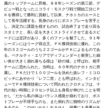
属のトップチームに昇格。８８年シーズンの第三節、デ
ビュー戦となったニコライ・モスクワ戦で開始三分にＰ
Ｋを獲得して勝利に貢献して以来、ナホトカのエースと
して長年活躍する。長身のわりにポストプレーを苦手と
し、決定力に課題を残すものの、試合終了まで走り回る
スタミナと、長い足を大きくストライドさせて走るスピ
ードには定評があり、多くのファンを魅了した。９１年
シーズンにはリーグ得点王。ＰＫ獲得技術に優れ、この
年の３２ゴールのうち２２ゴールがＰＫによるものであ
る。ペナルティ・エリアでディフェンダーと衝突した細
い体が大きく崩れ落ちる様は「砂の城」と呼ばれ、相手
チームに恐れられた。当時は、６０年代のナホトカに所
属し、ＰＫだけで１００ゴールを決めた故レフ・ミコロ
ビッチにあやかり「レフ二世」とも呼ばれた。インタビ
ューでＰＫ獲得技術について問われたクロチェフは、十
代の短い時期に２０センチ以上も身長が伸びたことを明
かし「だから私の体はバランス感覚が崩れており、ポス
トプレーが不得手なのも、また倒れ方に独特のリズムが
あるのも、このせいかもしれません。何事にも表裏があ