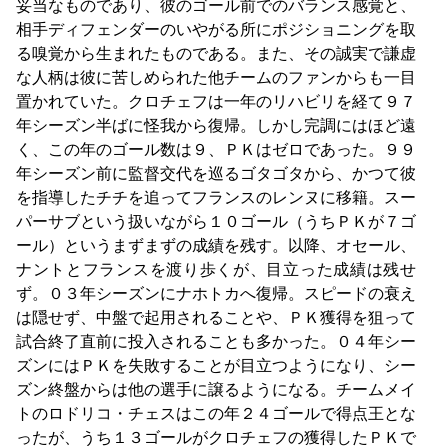
妥当なものであり、彼のゴール前でのバランス感覚と、
相手ディフェンダーのいやがる所にポジショニングを取
る嗅覚から生まれたものである。また、その誠実で謙虚
な人柄は彼に苦しめられた他チームのファンからも一目
置かれていた。クロチェフは一年のリハビリを経て９７
年シーズン半ばに怪我から復帰。しかし完調にはほど遠
く、この年のゴール数は９、ＰＫはゼロであった。９９
年シーズン前に監督交代を巡るゴタゴタから、かつて彼
を指導したチチを追ってフランスのレンヌに移籍。スー
パーサブという扱いながら１０ゴール（うちＰＫが７ゴ
ール）というまずまずの成績を残す。以降、オセール、
ナントとフランスを渡り歩くが、目立った成績は残せ
ず。０３年シーズンにナホトカへ復帰。スピードの衰え
は隠せず、中盤で起用されることや、ＰＫ獲得を狙って
試合終了直前に投入されることも多かった。０４年シー
ズンにはＰＫを失敗することが目立つようになり、シー
ズン終盤からは他の選手に譲るようになる。チームメイ
トのロドリコ・チェスはこの年２４ゴールで得点王とな
ったが、うち１３ゴールがクロチェフの獲得したＰＫで