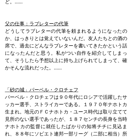
ど。……
父の仕事：ラブレターの代筆
どうしてラブレターの代筆を頼まれるようになったの
か、はっきりとは覚えていないんだ。友人たちとの酒の
席で、過去にどんなラブレターを書いてきたかという話
になったんだと思う。私がつい自作を紹介してしまっ
て、そうしたら予想以上に持ち上げられてしまって、確
かそんな流れだった。……
「砂の城」パーベル・クロチェフ
パーベル・クロチェフは９０年代にロシアで活躍したサ
ッカー選手、ストライカーである。１９７０年ナホトカ
生まれ。地元のＦＣナホトカ・ユース時代は取り立てて
見所のない選手であったが、１８７センチの長身を当時
ナホトカの監督に就任したばかりの知将チチに見込ま
れ、８８年にソビエト連邦一部リーグ（二部に相当）所