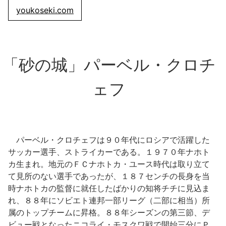
youkoseki.com
「砂の城」パーベル・クロチ
ェフ
パーベル・クロチェフは９０年代にロシアで活躍した
サッカー選手、ストライカーである。１９７０年ナホト
カ生まれ。地元のＦＣナホトカ・ユース時代は取り立て
て見所のない選手であったが、１８７センチの長身を当
時ナホトカの監督に就任したばかりの知将チチに見込ま
れ、８８年にソビエト連邦一部リーグ（二部に相当）所
属のトップチームに昇格。８８年シーズンの第三節、デ
ビュー戦となったニコライ・モスクワ戦で開始三分にＰ