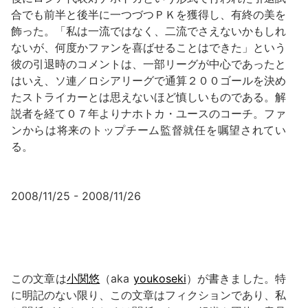
合でも前半と後半に一つづつＰＫを獲得し、有終の美を
飾った。「私は一流ではなく、二流でさえないかもしれ
ないが、何度かファンを喜ばせることはできた」という
彼の引退時のコメントは、一部リーグが中心であったと
はいえ、ソ連／ロシアリーグで通算２００ゴールを決め
たストライカーとは思えないほど慎しいものである。解
説者を経て０７年よりナホトカ・ユースのコーチ。ファ
ンからは将来のトップチーム監督就任を嘱望されてい
る。
2008/11/25 - 2008/11/26
この文章は
小関悠
（aka
youkoseki
）が書きました。特
に明記のない限り、この文章はフィクションであり、私