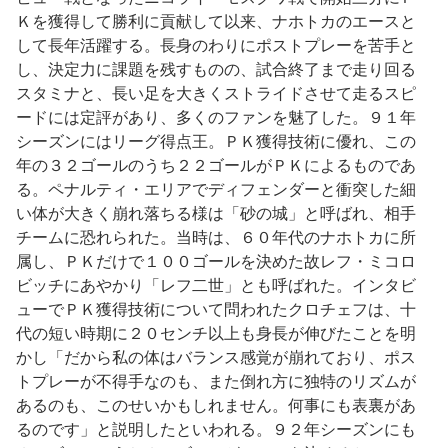
Ｋを獲得して勝利に貢献して以来、ナホトカのエースと
して長年活躍する。長身のわりにポストプレーを苦手と
し、決定力に課題を残すものの、試合終了まで走り回る
スタミナと、長い足を大きくストライドさせて走るスピ
ードには定評があり、多くのファンを魅了した。９１年
シーズンにはリーグ得点王。ＰＫ獲得技術に優れ、この
年の３２ゴールのうち２２ゴールがＰＫによるものであ
る。ペナルティ・エリアでディフェンダーと衝突した細
い体が大きく崩れ落ちる様は「砂の城」と呼ばれ、相手
チームに恐れられた。当時は、６０年代のナホトカに所
属し、ＰＫだけで１００ゴールを決めた故レフ・ミコロ
ビッチにあやかり「レフ二世」とも呼ばれた。インタビ
ューでＰＫ獲得技術について問われたクロチェフは、十
代の短い時期に２０センチ以上も身長が伸びたことを明
かし「だから私の体はバランス感覚が崩れており、ポス
トプレーが不得手なのも、また倒れ方に独特のリズムが
あるのも、このせいかもしれません。何事にも表裏があ
るのです」と説明したといわれる。９２年シーズンにも