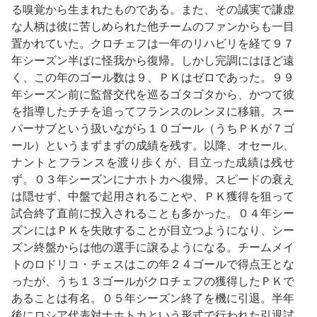
る嗅覚から生まれたものである。また、その誠実で謙虚
な人柄は彼に苦しめられた他チームのファンからも一目
置かれていた。クロチェフは一年のリハビリを経て９７
年シーズン半ばに怪我から復帰。しかし完調にはほど遠
く、この年のゴール数は９、ＰＫはゼロであった。９９
年シーズン前に監督交代を巡るゴタゴタから、かつて彼
を指導したチチを追ってフランスのレンヌに移籍。スー
パーサブという扱いながら１０ゴール（うちＰＫが７ゴ
ール）というまずまずの成績を残す。以降、オセール、
ナントとフランスを渡り歩くが、目立った成績は残せ
ず。０３年シーズンにナホトカへ復帰。スピードの衰え
は隠せず、中盤で起用されることや、ＰＫ獲得を狙って
試合終了直前に投入されることも多かった。０４年シー
ズンにはＰＫを失敗することが目立つようになり、シー
ズン終盤からは他の選手に譲るようになる。チームメイ
トのロドリコ・チェスはこの年２４ゴールで得点王とな
ったが、うち１３ゴールがクロチェフの獲得したＰＫで
あることは有名。０５年シーズン終了を機に引退。半年
後にロシア代表対ナホトカという形式で行われた引退試