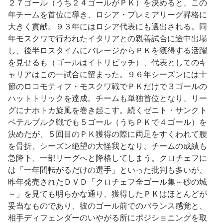
２７ゴール（うち２４ゴールがＰＫ）を決めると、この
年チームを首位に導き、ロシア・プレミアリーグ昇格に
大きく貢献。９３年にはロシア代表にも選出される。同
年モスクワで行われたイタリアとの親善試合に途中出場
し、後半ロスタイムにバレージからＰＫを獲得する活躍
を見せるも（ゴールはイトリビッチ）、代表としてのキ
ャリアはこの一試合に留まった。９６年シーズンには十
節のロコモティフ・モスクワ戦でＰＫだけで３ゴールの
ハットトリックを達成。チームも単独首位となり、リー
グにナホトカ旋風を巻き起こす。続くゼニト・サンクト
ペテルブルク戦でも５ゴール（うちＰＫで４ゴール）を
決めたが、５回目のＰＫ獲得の際に両足をすくわれて腰
を骨折、シーズン絶望の大怪我となり、チームの成績も
急降下、一部リーグへと降格してしまう。クロチェフに
は「一年間転がるだけの選手」といった批判も多いが、
昨年発売されたＤＶＤ「クロチェフ全ゴール集～砂の城
～」を見ても明らかな通り、獲得したＰＫはほとんどが
妥当なものであり、彼のゴール前でのバランス感覚と、
相手ディフェンダーのいやがる所にポジショニングを取