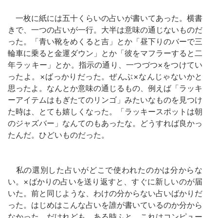
一枚に紙には五十くらいの占いが書いてあった。横書
きで、一つの占いが一行。大半は意味の通じないものだ
った。「青い靴をめくると吉」とか「昼下りのバーで三
輪車に乗ると金運ダウン」とか「彼をマフラーすると二
年ラッキー」とか。指示の通り、一つづつ×をつけてい
ったよ。×ばっかりだった。ぜんぶ×なんじゃないかと
思ったよ。なんとか意味の通じるもの、例えば「ラッキ
ーアイテムはもぎたてのリンゴ」みたいなものを見つけ
た時は、とても嬉しくなった。「ラッキースポットは朝
のジャズバー」なんてのもあったな。どうすれば良かっ
たんだ。ひどいものだった。
私の選別した占いがどこで使われたのかは分からな
い。×ばかりの占いを送り返すと、すぐに新しいのが届
いた。前と同じような、わけの分からない占いばかりだ
った。はじめはこんな占いを誰が書いているのか分から
なかった。だけれども、ある時ふと、これはコンピュー