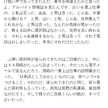
け低い声で言ってきたんだ。番号を間違えたかと思った
よ。アルバイト情報誌を見たんです、占いを選ぶ仕事
の、と私は言った。ああ、と男は言った。じゃあ、今週
から働ける？ と男。はい、と私。じゃあ、住所教えて
くれるかな、と男は言った。なんだか気味が悪かったけ
ど、教える以外に選択肢はなかった。住所を言い終わる
と、それじゃあ連絡するから、と男は言って、それで電
話はおしまいだった。本当にそれだけだったんだ。
ぶ厚い茶封筒が送られてきたのは二日後のこと。中に
はＡ４用紙がたっぷり詰まっていた。今だったら電子メ
ールで送るんだろう。用紙の一番上は仕事の説明書きだ
った。「日本語としておかしいものには、赤ペンで×を
つけること」それだけ。送られてきたのと同じ、折り畳
んだ茶封筒も入っていた。宛先は長野の私書箱。返信用
なのだろう。そして残りの二百枚くらいの紙が、すべて
占いだった。