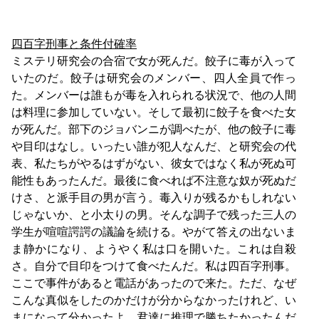
四百字刑事と条件付確率
ミステリ研究会の合宿で女が死んだ。餃子に毒が入って
いたのだ。餃子は研究会のメンバー、四人全員で作っ
た。メンバーは誰もが毒を入れられる状況で、他の人間
は料理に参加していない。そして最初に餃子を食べた女
が死んだ。部下のジョバンニが調べたが、他の餃子に毒
や目印はなし。いったい誰が犯人なんだ、と研究会の代
表、私たちがやるはずがない、彼女ではなく私が死ぬ可
能性もあったんだ。最後に食べれば不注意な奴が死ぬだ
けさ、と派手目の男が言う。毒入りが残るかもしれない
じゃないか、と小太りの男。そんな調子で残った三人の
学生が喧喧諤諤の議論を続ける。やがて答えの出ないま
ま静かになり、ようやく私は口を開いた。これは自殺
さ。自分で目印をつけて食べたんだ。私は四百字刑事。
ここで事件があると電話があったので来た。ただ、なぜ
こんな真似をしたのかだけが分からなかったけれど、い
まになって分かったよ。君達に推理で勝ちたかったんだ