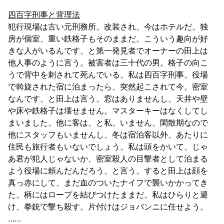
四百字刑事と背理法
犯行現場は古い元刑務所。改装され、今はホテルだ。独
房が個室、重い鉄格子もそのままだ。こういう趣向が好
きな人がいるんです、と第一発見者でオーナーの田上は
他人事のように言う。被害者は三十代の男。格子の向こ
うで背中を刺されて死んでいる。私は四百字刑事。役場
で斡旋された宿に泊まったら、突然起こされて今。密室
なんです、と田上は言う。窓はありませんし、天井や壁
や床や鉄格子は壊せません。マスターキーはなくしてし
まいました。他に客は、と私。いません、閑散期なので
他にスタッフもいませんし、冬は宿泊客以外、あたりに
住民も旅行者もいないでしょう。私は頭をかいて、じゃ
あ君が犯人じゃないか、密室殺人の目撃者として泊まる
よう役場に頼んだんだろう、と言う。すると田上は顔を
真っ赤にして、まだ血のついたナイフで襲いかかってき
た。柄にはロープを結びつけたままだ。私はひらりと避
け、拳銃で撃ち殺す。片付けはジョバンニに任せよう。
……