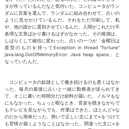
タが作っているんだなと気付いた。コンピュータがラン
ダムに言葉を選んで、ランダムに組み合わせて、占いの
ように見せかけているんだ。それをただ印刷して、私
や、他の誰かに選別させているんだ。人間がこれだけ不
条理な文章ばかり書けるはずがなかった。その推測は、
しばらくして確信に変わった。占いの一つが「金曜日は
星型のものを持ってException in thread "fortune"
java.lang.OutOfMemoryError: Java heap space」と
なっていたんだ。
コンピュータの奴隷として働き続けるのも悪くはなか
った。毎月の最後に占いと一緒に勤務表が送られてき
て、そこに書いた時間分だけ給料が届いた。ノルマもな
にもなかった。ちょっと暇なとき、音楽を聴きながらで
もテレビを見ながらでも、作業はできた。ほとんど×な
のだから簡単だった。勢いで正しい文にまで×をつけて
も苦情が届くようなことはなかった。間違った文に×を