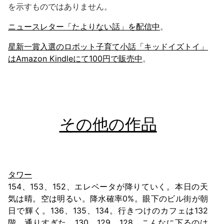
を示すものではありません。
ニュースレター「たよりない話」を配信中
。
星新一賞入選のロボット子育て小話「キッドイズトイ」
はAmazon Kindleにて100円で販売中
。
その他の作品
タワー
154、153、152、エレベータが降りていく。本日の天
気は晴。空は明るい。降水確率0%。眼下のビル街が朝
日で輝く。136、135、134。行きつけのカフェは132
階。通りすぎた。130、129、128。こんなに下るのは