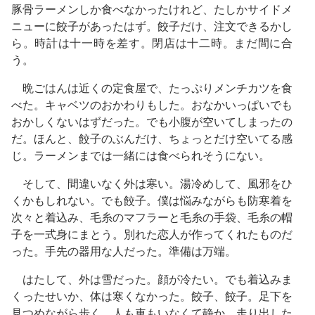
豚骨ラーメンしか食べなかったけれど、たしかサイドメ
ニューに餃子があったはず。餃子だけ、注文できるかし
ら。時計は十一時を差す。閉店は十二時。まだ間に合
う。
晩ごはんは近くの定食屋で、たっぷりメンチカツを食
べた。キャベツのおかわりもした。おなかいっぱいでも
おかしくないはずだった。でも小腹が空いてしまったの
だ。ほんと、餃子のぶんだけ、ちょっとだけ空いてる感
じ。ラーメンまでは一緒には食べられそうにない。
そして、間違いなく外は寒い。湯冷めして、風邪をひ
くかもしれない。でも餃子。僕は悩みながらも防寒着を
次々と着込み、毛糸のマフラーと毛糸の手袋、毛糸の帽
子を一式身にまとう。別れた恋人が作ってくれたものだ
った。手先の器用な人だった。準備は万端。
はたして、外は雪だった。顔が冷たい。でも着込みま
くったせいか、体は寒くなかった。餃子、餃子。足下を
見つめながら歩く。人も車もいなくて静か。走り出した