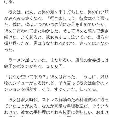
げる。
彼女は、ぱん、と男の頬を平手打ちした。男の白い頬
がみるみる赤くなる。「行きましょう」彼女はそう言っ
た。僕に。僕はいつのいつの間にか足を止めていたが、
彼女に言われてまた動かした。そして彼女と並んで歩き
続けた。よく見ると、彼女もすこし泣いていた。後ろを
振り返ったが、男はうなだれるだけで、追ってはこなか
った。
ラーメン屋についた。まだ明るい。店前の食券機には
餃子のボタンがある。３００円。
「おなか空いてるの？」彼女は言った。「うちに、残り
物のシチューがあるけれど」そう言って彼女は自分のマ
ンションを指差す。そう、すぐそこだ。知ってる。
彼女は浪人時代、ストレス解消のため料理教室に通っ
ていたことがある。なんか高級な料理教室だ。そういう
わけで、彼女の手料理はどれも抜群に美味しい。おまけ