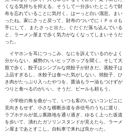
くなる気持ちを抑える。そうして一分歩いたところで財
布を忘れていることに気付く。はーっと白い溜息。まい
ったね。家にさっと戻って、財布のついでにｉＰｏｄも
手にして、またさっと出た。ぐだぐだ落ち込んでいる
と、ラーメン屋まで歩く気力がなくなってしまいそうだ
った。
イヤホンを耳につっこみ、なにを訴えているのかよく
分からない、威勢のいいヒップホップを聞く。そして大
股で歩く。餃子はシンプルな焼餃子が好きだ。蒸餃子は
上品すぎるし、水餃子は食べた気がしない。焼餃子、ひ
き肉がたっぷり入ったやつを、醤油もラー油もつけずが
つりと食べるのがいい。そうだ、ビールも頼もう。
小学校の角を曲がって、いつも客のいないコンビニに
見向きもせず、小さな横断歩道を赤信号のうちに渡り、
ラブホテルが並ぶ裏路地を通り過ぎ、ゆるく上った坂道
を歩いて、潰れたガソリンスタンドが見えたら、ラーメ
ン屋まであとすこし。自転車で来れば良かった。