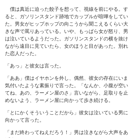
僕は真近に迫った餃子を想って、視線を前にやる。す
ると、ガソリンスタンド跡地でカップルが喧嘩をしてい
た。男女がヒップホップの向こうから聞こえるくらい大
きな声で罵りあっている。いや、もっぱら女が怒り、男
は泣いているようだった。ガソリンスタンドの横を抜け
ながら遠目に見ていたら、女のほうと目があった。別れ
た恋人だった。
「あっ」と彼女は言った。
「ああ」僕はイヤホンを外し、偶然、彼女の存在にいま
気付いたような素振りで言った。「なんか、小腹が空い
てね、あの、ラーメン屋のさ」言いながら、足取りを止
めないよう、ラーメン屋に向かって歩き続ける。
「とにかくそういうことだから」彼女は泣いている男に
向かって言った。
「まだ終わってねえだろう！」男は泣きながら大声をあ