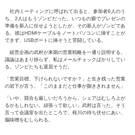
社内ミーティングに呼ばれて出ると、参加者6人のう
ち、2人はもうゾンビだった。いつもの癖でプレゼンの
準備を新人に任せようとしたが、その新人がゾンビであ
る。彼はHDMIケーブルをノートパソコンに挿すことが
できず、USBポートに挿そうと苦闘している。
経営企画の武村が来期の営業戦略を一通り説明する。
議論はあまり捗らず、私はメールチェックばかりしてい
る。ゾンビたちも退屈そうだ。
「営業目標、下げられないですか？」と生き残った営業
の岩下が言う。「このままだと仕事が捌ききれません」
「いや、競合も厳しいだろうから、シェアはむしろ上が
るかもしれない。頑張って欲しい」武村は言った。そう
言って会議室を出たところで、桜川の待ち伏せにあい、
脳味噌をむしられる。