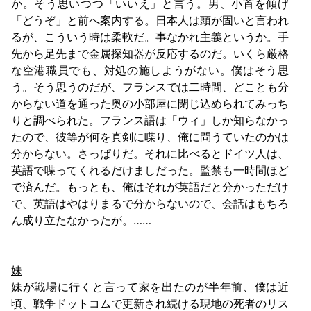
か。そう思いつつ「いいえ」と言う。男、小首を傾げ
「どうぞ」と前へ案内する。日本人は頭が固いと言われ
るが、こういう時は柔軟だ。事なかれ主義というか。手
先から足先まで金属探知器が反応するのだ。いくら厳格
な空港職員でも、対処の施しようがない。僕はそう思
う。そう思うのだが、フランスでは二時間、どことも分
からない道を通った奥の小部屋に閉じ込められてみっち
りと調べられた。フランス語は「ウィ」しか知らなかっ
たので、彼等が何を真剣に喋り、俺に問うていたのかは
分からない。さっぱりだ。それに比べるとドイツ人は、
英語で喋ってくれるだけましだった。監禁も一時間ほど
で済んだ。もっとも、俺はそれが英語だと分かっただけ
で、英語はやはりまるで分からないので、会話はもちろ
ん成り立たなかったが。……
妹
妹が戦場に行くと言って家を出たのが半年前、僕は近
頃、戦争ドットコムで更新され続ける現地の死者のリス