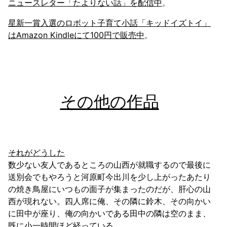
ニュースレター「たよりない話」を配信中
。
星新一賞入選のロボット子育て小話「キッドイズトイ」
はAmazon Kindleにて100円で販売中
。
その他の作品
それがどうした
数少ない友人であるところの山西が就職するので最後に
送別会でもやろうと河原町今出川を少し上がったあたり
の焼き鳥屋にいつもの面子が集まったのだが、肝心の山
西が現れない。四人席に俺、その隣に鈴木、その向かい
に田中が座り、俺の向かいである田中の隣は空のまま、
既に小一時間ほど経っている。……