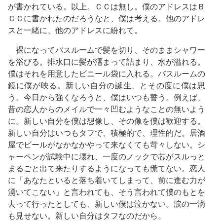
が書かれている。以上。ＣＣは無し。僕のアドレスはＢ
ＣＣに書かれたのだろうなと、僕は考える。他のアドレ
スと一緒に、他のアドレスに紛れて。
裸になってバスルームで髪を切り、そのままシャワー
を浴びる。排水口に髪が澑まって詰まり、水が溢れる。
僕はそれを用意したビニール袋に入れる。バスルームの
鏡に僕が映る。新しい自分の誕生、とその度に僕は思
う。今日から強くなろうと、僕はいつも誓う。例えば、
昔の恋人からのメイルで一々凹むようなことの無いよう
に。新しい自分を僕は想像し、その像を僕は歓迎する。
新しい自分はいつもタフで、積極的で、理性的だ。居酒
屋でビールがなかなかやって来なくても苛々しない。シ
ャーペンが試験中に壊れ、一度のノックで芯がスルっと
まるごと出て来たりするようになっても慌てない。恋人
に「あなたといると落ち着いてしまって、前に進む力が
湧いてこない」と言われても、そう言われて僕のもとを
去って行ったとしても、新しい僕は泣かない。涙の一滴
も見せない。新しい自分はタフなのだから。