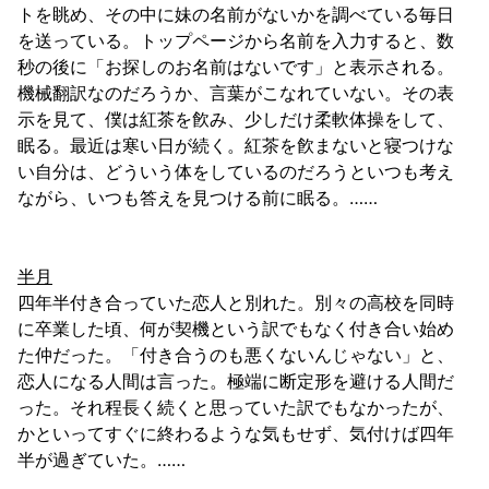
トを眺め、その中に妹の名前がないかを調べている毎日
を送っている。トップページから名前を入力すると、数
秒の後に「お探しのお名前はないです」と表示される。
機械翻訳なのだろうか、言葉がこなれていない。その表
示を見て、僕は紅茶を飮み、少しだけ柔軟体操をして、
眠る。最近は寒い日が続く。紅茶を飮まないと寝つけな
い自分は、どういう体をしているのだろうといつも考え
ながら、いつも答えを見つける前に眠る。……
半月
四年半付き合っていた恋人と別れた。別々の高校を同時
に卒業した頃、何が契機という訳でもなく付き合い始め
た仲だった。「付き合うのも悪くないんじゃない」と、
恋人になる人間は言った。極端に断定形を避ける人間だ
った。それ程長く続くと思っていた訳でもなかったが、
かといってすぐに終わるような気もせず、気付けば四年
半が過ぎていた。……