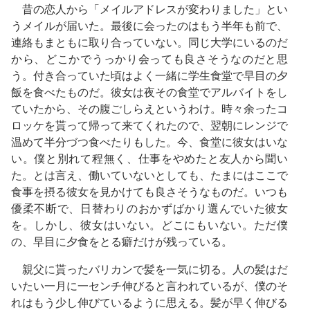
昔の恋人から「メイルアドレスが変わりました」とい
うメイルが届いた。最後に会ったのはもう半年も前で、
連絡もまともに取り合っていない。同じ大学にいるのだ
から、どこかでうっかり会っても良さそうなのだと思
う。付き合っていた頃はよく一緒に学生食堂で早目の夕
飯を食べたものだ。彼女は夜その食堂でアルバイトをし
ていたから、その腹ごしらえというわけ。時々余ったコ
ロッケを貰って帰って来てくれたので、翌朝にレンジで
温めて半分づつ食べたりもした。今、食堂に彼女はいな
い。僕と別れて程無く、仕事をやめたと友人から聞い
た。とは言え、働いていないとしても、たまにはここで
食事を摂る彼女を見かけても良さそうなものだ。いつも
優柔不断で、日替わりのおかずばかり選んでいた彼女
を。しかし、彼女はいない。どこにもいない。ただ僕
の、早目に夕食をとる癖だけが残っている。
親父に貰ったバリカンで髪を一気に切る。人の髪はだ
いたい一月に一センチ伸びると言われているが、僕のそ
れはもう少し伸びているように思える。髪が早く伸びる