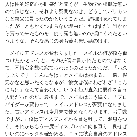
人は性的好奇心が旺盛だと聞くが、生物学的根拠は無い
ので信じない。それより疑問なのは、どうしてバリカン
など親父に貰ったのかということだ。詳細は忘れてしま
ったが、ともかくつまらない理由だったはずだ。誰かか
ら貰って来たものを、使う宛も無いので僕にくれたとい
うような、そんな感じの身も蓋も無い話のはず。
「メイルアドレスが変わりました」メイルの何が僕を傷
つけたかというと、それが僕に書かれたものではなく
て、不特定多数に宛てられたものだったからだ。「お久
しぶりです。こんにちは」とメイルは始まる。一瞬、僕
宛かなと思いたくもなるが、彼女は僕にわざわざ「こん
にちは」なんて言わない。いつも短刀直入に要件を言う
人間だったのだ。最後まで。メイルはこう続く。「プロ
パイダーが変わって、メイルアドレスが変更になりまし
た。古いアドレスは今月末で使えなくなります。お手数
ですが…」僕はディスプレイから目を離して、溜息をつ
く。それからもう一度ディスプレイに向き直り、良せば
いいのにヘッダを確かめる。Ｔｏに彼女自身のアドレス