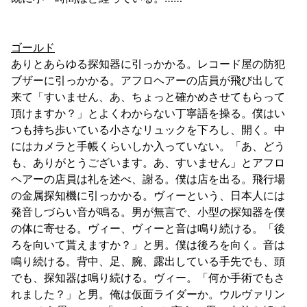
ゴールド
ありとあらゆる探知器に引っかかる。レコード屋の防犯
ブザーに引っかかる。アフロヘアーの店員が飛び出して
来て「すいません、あ、ちょっと確かめさせてもらって
頂けますか？」とよくわからない丁寧語を操る。僕はい
つも持ち歩いている小さなリュックを下ろし、開く。中
にはカメラと手帳くらいしか入っていない。「あ、どう
も、ありがとうございます。あ、すいません」とアフロ
ヘアーの店員は礼を述べ、謝る。僕は店を出る。飛行場
の金属探知機に引っかかる。ヴィーという、日本人には
発音しづらい音が鳴る。男が無言で、小型の探知器を僕
の体に寄せる。ヴィー、ヴィーと音は鳴り続ける。「後
ろを向いて貰えますか？」と男。僕は後ろを向く。音は
鳴り続ける。背中、足、腕、露出している手先でも、頭
でも、探知器は鳴り続ける。ヴィー。「何か手術でもさ
れました？」と男。俺は仮面ライダーか。ウルヴァリン